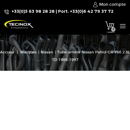
Mon compte
+33(0)5 63 98 28 28 | Port. +33(0)6 42 79 37 72
To
0
na
Accueil
|
Marques
|
Nissan
|
Tube arrière Nissan Patrol GR Y60 2.8L
TD 1988-1997