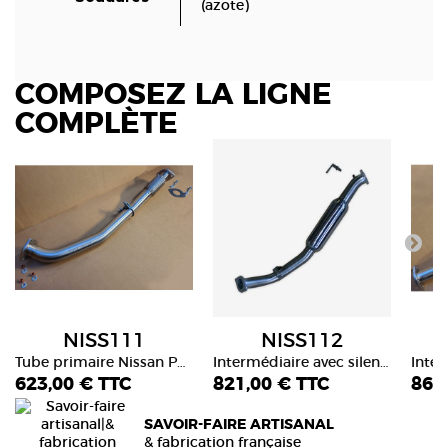
(azote)
COMPOSEZ LA LIGNE
COMPLÈTE
NISS111
NISS112
Tube primaire Nissan Patrol GR Y60 2.8L TD 1988-1997
Intermédiaire avec silencieux Nissan Patrol GR Y60 2.8L TD châssis court 1988-1997.
Intermédiaire ave
623,00 € TTC
821,00 € TTC
864
SAVOIR-FAIRE ARTISANAL
& fabrication française