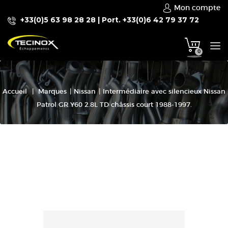
Mon compte
+33(0)5 63 98 28 28 | Port. +33(0)6 42 79 37 72
To
0
na
Accueil
|
Marques
|
Nissan
|
Intermédiaire avec silencieux Nissan
Patrol GR Y60 2.8L TD châssis court 1988-1997.