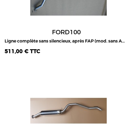
FORD100
Ligne complète sans silencieux, après FAP (mod. sans AD Blue) ou après tube primaire, Ford Ranger 2.2L & 3.2L TDCI, 2011-2019
511,00 € TTC