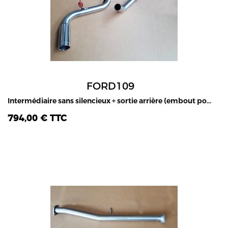
FORD109
Intermédiaire sans silencieux + sortie arrière (embout poli), après catalyseur, Ford Ranger Raptor 2.0L TDCI, 2020-2022
794,00 € TTC