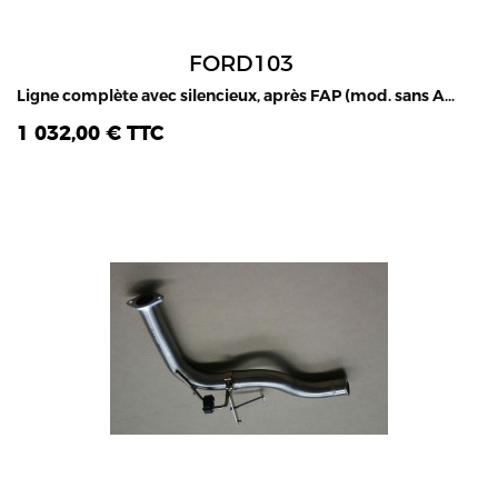
FORD103
Ligne complète avec silencieux, après FAP (mod. sans AD Blue) ou après tube primaire, Ford Ranger 2.2L & 3.2L TDCI, 2011-2019
1 032,00 € TTC