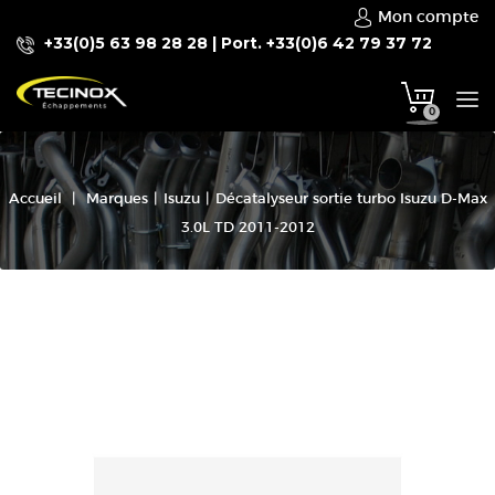
Mon compte
+33(0)5 63 98 28 28 | Port. +33(0)6 42 79 37 72
To
0
na
Accueil
|
Marques
|
Isuzu
|
Décatalyseur sortie turbo Isuzu D-Max
3.0L TD 2011-2012